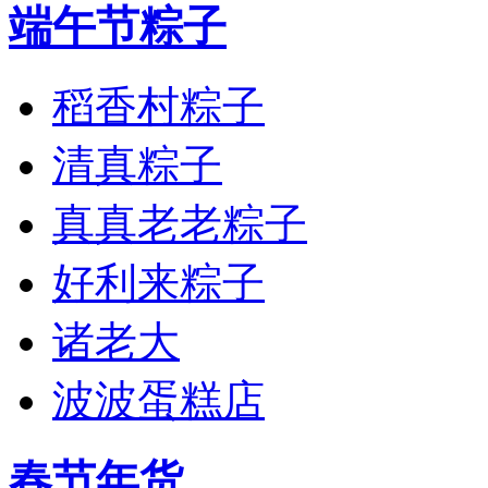
端午节粽子
稻香村粽子
清真粽子
真真老老粽子
好利来粽子
诸老大
波波蛋糕店
春节年货