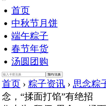
首页
中秋节月饼
端午粽子
春节年货
汤圆团购
首页
›
粽子资讯
›
思念粽
念，“揉面打馅”有绝招