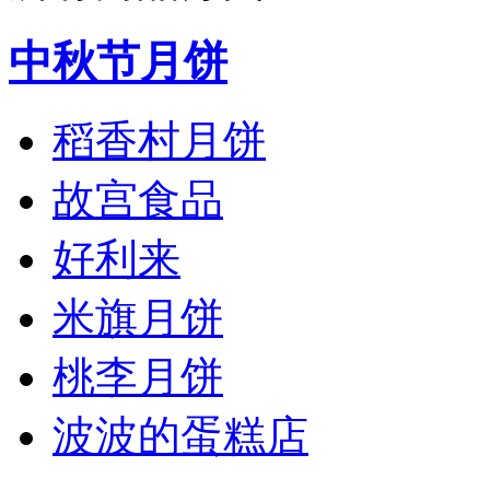
中秋节月饼
稻香村月饼
故宫食品
好利来
米旗月饼
桃李月饼
波波的蛋糕店