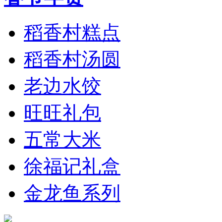
稻香村糕点
稻香村汤圆
老边水饺
旺旺礼包
五常大米
徐福记礼盒
金龙鱼系列