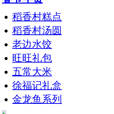
稻香村糕点
稻香村汤圆
老边水饺
旺旺礼包
五常大米
徐福记礼盒
金龙鱼系列