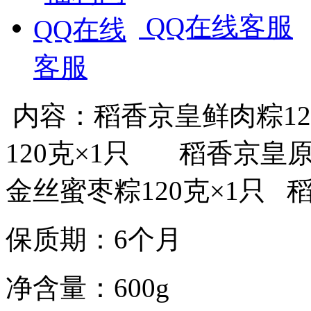
QQ在线客服
内容：稻香京皇鲜肉粽1
120克×1只 稻香京皇
金丝蜜枣粽120克×1只 
保质期：6个月
净含量：600g