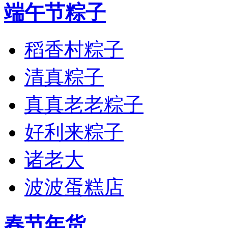
端午节粽子
稻香村粽子
清真粽子
真真老老粽子
好利来粽子
诸老大
波波蛋糕店
春节年货