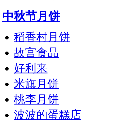
中秋节月饼
稻香村月饼
故宫食品
好利来
米旗月饼
桃李月饼
波波的蛋糕店